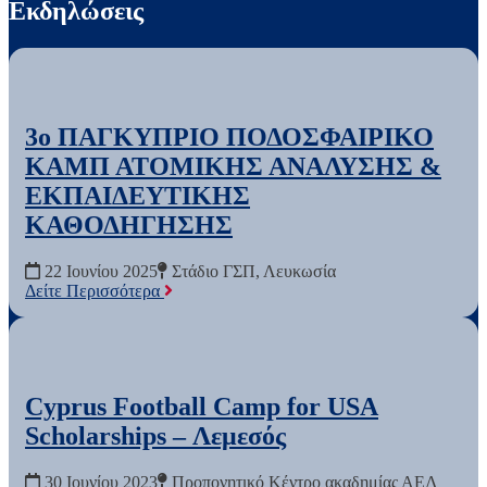
Εκδηλώσεις
3o ΠΑΓΚΥΠΡΙΟ ΠΟΔΟΣΦΑΙΡΙΚΟ
ΚΑΜΠ ΑΤΟΜΙΚΗΣ ΑΝΑΛΥΣΗΣ &
ΕΚΠΑΙΔΕΥΤΙΚΗΣ
ΚΑΘΟΔΗΓΗΣΗΣ
Date:
Location:
22 Ιουνίου 2025
Στάδιο ΓΣΠ, Λευκωσία
Δείτε Περισσότερα
Cyprus Football Camp for USA
Scholarships – Λεμεσός
Date:
Location:
30 Ιουνίου 2023
Προπονητικό Κέντρο ακαδημίας ΑΕΛ