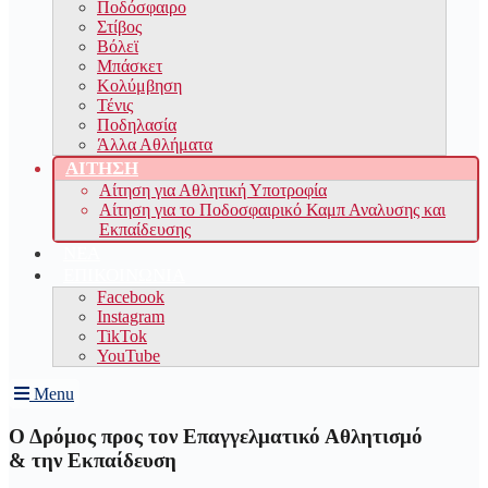
Ποδόσφαιρο
Στίβος
Βόλεϊ
Μπάσκετ
Κολύμβηση
Τένις
Ποδηλασία
Άλλα Αθλήματα
ΑΙΤΗΣΗ
Αίτηση για Αθλητική Υποτροφία
Αίτηση για το Ποδοσφαιρικό Καμπ Αναλυσης και
Εκπαίδευσης
ΝΕΑ
ΕΠΙΚΟΙΝΩΝΙΑ
Facebook
Instagram
TikTok
YouTube
Menu
Ο Δρόμος προς τον Επαγγελματικό Αθλητισμό
& την Εκπαίδευση