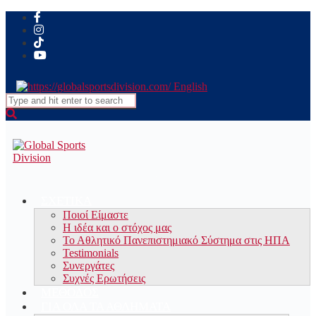
English
Search
for:
ΣΧΕΤΙΚΑ
Ποιοί Είμαστε
Η ιδέα και ο στόχος μας
Το Αθλητικό Πανεπιστημιακό Σύστημα στις ΗΠΑ
Testimonials
Συνεργάτες
Συχνές Ερωτήσεις
ΜΕΘΟΔΟΣ
ΓΙΑ ΟΛΑ ΤΑ ΑΘΛΗΜΑΤΑ