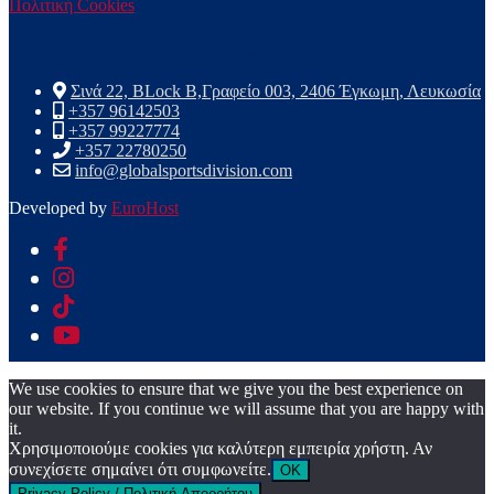
Πολιτική Cookies
Πληροφορίες Επικοινωνίας
Σινά 22, ΒLock B,Γραφείο 003, 2406 Έγκωμη, Λευκωσία
+357 96142503
+357 99227774
+357 22780250
info@globalsportsdivision.com
Developed by
EuroHost
We use cookies to ensure that we give you the best experience on
our website. If you continue we will assume that you are happy with
it.
Χρησιμοποιούμε cookies για καλύτερη εμπειρία χρήστη. Αν
συνεχίσετε σημαίνει ότι συμφωνείτε.
OK
Privacy Policy / Πολιτική Απορρήτου