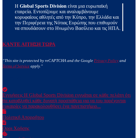
Η
Global Sports Division
είναι μια ευρωπαϊκή
εταιρεία. Εντοπίζουμε και αναλαμβάνουμε
κορυφαίους αθλητές από την Κύπρο, την Ελλάδα και
την Περιφέρεια της Νότιας Ευρώπης που επιθυμούν
να σπουδάσουν στο Ηνωμένο Βασίλειο και τις ΗΠΑ.
ΚΑΝΤΕ ΑΙΤΗΣΗ ΤΩΡΑ
“This site is protected by reCAPTCHA and the Google
Privacy Policy
and
Terms of Service
apply.”
Σχετικά
Εγγυήσεις
Η Global Sports Division εγγυάται σε κάθε πελάτη ότι
θα καταβληθεί κάθε δυνατή προσπάθεια για να του παρέχονται
ευκαιρίες να παρακολουθήσει ένα πανεπιστήμιο...
Πολιτική Απορρήτου
Όροι Χρήσης