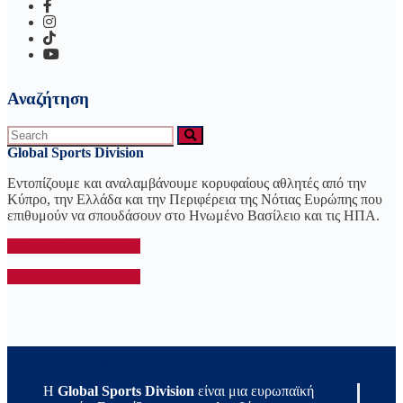
Αναζήτηση
Search
Search
for:
Global Sports Division
Εντοπίζουμε και αναλαμβάνουμε κορυφαίους αθλητές από την
Κύπρο, την Ελλάδα και την Περιφέρεια της Νότιας Ευρώπης που
επιθυμούν να σπουδάσουν στο Ηνωμένο Βασίλειο και τις ΗΠΑ.
Δείτε Περισσότερα...
Κάντε αίτηση τώρα!
Global Sports Division
Η
Global Sports Division
είναι μια ευρωπαϊκή