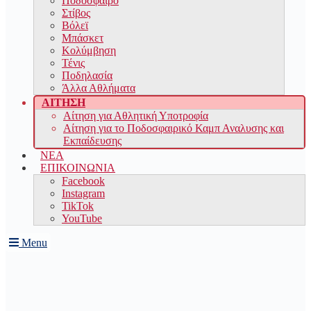
Ποδόσφαιρο
Στίβος
Βόλεϊ
Μπάσκετ
Κολύμβηση
Τένις
Ποδηλασία
Άλλα Αθλήματα
ΑΙΤΗΣΗ
Αίτηση για Αθλητική Υποτροφία
Αίτηση για το Ποδοσφαιρικό Καμπ Αναλυσης και
Εκπαίδευσης
ΝΕΑ
ΕΠΙΚΟΙΝΩΝΙΑ
Facebook
Instagram
TikTok
YouTube
Menu