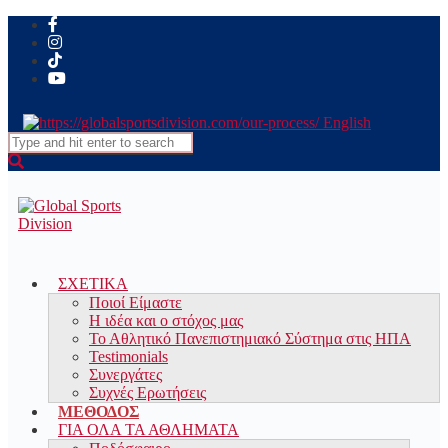
English
Search
for:
ΣΧΕΤΙΚΑ
Ποιοί Είμαστε
Η ιδέα και ο στόχος μας
Το Αθλητικό Πανεπιστημιακό Σύστημα στις ΗΠΑ
Testimonials
Συνεργάτες
Συχνές Ερωτήσεις
ΜΕΘΟΔΟΣ
ΓΙΑ ΟΛΑ ΤΑ ΑΘΛΗΜΑΤΑ