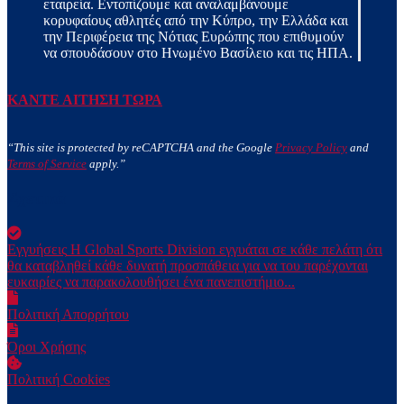
εταιρεία. Εντοπίζουμε και αναλαμβάνουμε
κορυφαίους αθλητές από την Κύπρο, την Ελλάδα και
την Περιφέρεια της Νότιας Ευρώπης που επιθυμούν
να σπουδάσουν στο Ηνωμένο Βασίλειο και τις ΗΠΑ.
ΚΑΝΤΕ ΑΙΤΗΣΗ ΤΩΡΑ
“This site is protected by reCAPTCHA and the Google
Privacy Policy
and
Terms of Service
apply.”
Σχετικά
Εγγυήσεις
Η Global Sports Division εγγυάται σε κάθε πελάτη ότι
θα καταβληθεί κάθε δυνατή προσπάθεια για να του παρέχονται
ευκαιρίες να παρακολουθήσει ένα πανεπιστήμιο...
Πολιτική Απορρήτου
Όροι Χρήσης
Πολιτική Cookies