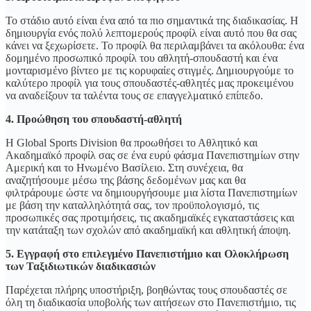
Το στάδιο αυτό είναι ένα από τα πιο σημαντικά της διαδικασίας. Η
δημιουργία ενός πολύ λεπτομερούς προφίλ είναι αυτό που θα σας
κάνει να ξεχωρίσετε. Το προφίλ θα περιλαμβάνει τα ακόλουθα: ένα
δομημένο προσωπικό προφίλ του αθλητή-σπουδαστή και ένα
μονταρισμένο βίντεο με τις κορυφαίες στιγμές. Δημιουργούμε το
καλύτερο προφίλ για τους σπουδαστές-αθλητές μας προκειμένου
να αναδείξουν τα ταλέντα τους σε επαγγελματικό επίπεδο.
4. Προώθηση του σπουδαστή-αθλητή
Η Global Sports Division θα προωθήσει το Αθλητικό και
Ακαδημαϊκό προφίλ σας σε ένα ευρύ φάσμα Πανεπιστημίων στην
Αμερική και το Ηνωμένο Βασίλειο. Στη συνέχεια, θα
αναζητήσουμε μέσω της βάσης δεδομένων μας και θα
φιλτράρουμε ώστε να δημιουργήσουμε μια λίστα Πανεπιστημίων
με βάση την καταλληλότητά σας, τον προϋπολογισμό, τις
προσωπικές σας προτιμήσεις, τις ακαδημαϊκές εγκαταστάσεις και
την κατάταξη των σχολών από ακαδημαϊκή και αθλητική άποψη.
5. Εγγραφή στο επιλεγμένο Πανεπιστήμιο και Ολοκλήρωση
των Ταξιδιωτικών διαδικασιών
Παρέχεται πλήρης υποστήριξη, βοηθώντας τους σπουδαστές σε
όλη τη διαδικασία υποβολής των αιτήσεων στο Πανεπιστήμιο, τις