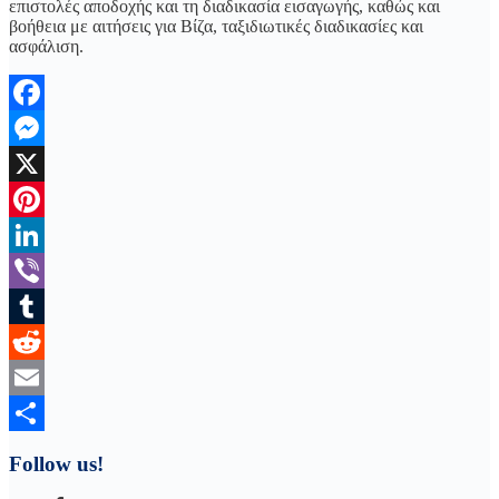
επιστολές αποδοχής και τη διαδικασία εισαγωγής, καθώς και
βοήθεια με αιτήσεις για Βίζα, ταξιδιωτικές διαδικασίες και
ασφάλιση.
Facebook
Messenger
X
Pinterest
LinkedIn
Viber
Tumblr
Reddit
Email
Μοιραστείτε
Follow us!